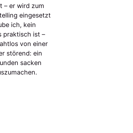
t – er wird zum
elling eingesetzt
ube ich, kein
 praktisch ist –
ahtlos von einer
r störend: ein
Stunden sacken
auszumachen.