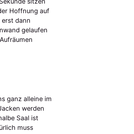
n Sekunde sitzen
der Hoffnung auf
 erst dann
einwand gelaufen
m Aufräumen
s ganz alleine im
 Jacken werden
albe Saal ist
türlich muss