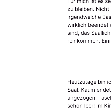
Für mich ist es s
zu bleiben. Nich
irgendwelche East
wirklich beendet
sind, das Saalli
reinkommen. Ein
Heutzutage bin i
Saal. Kaum endet
angezogen, Tasch
schon leer! Im Ki