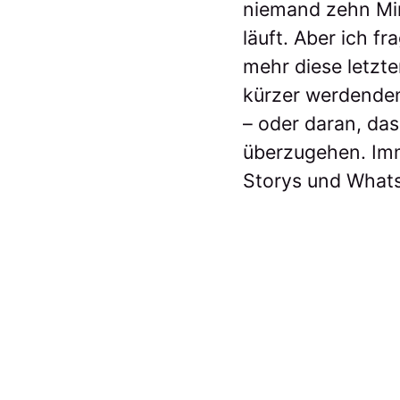
niemand zehn Min
läuft. Aber ich f
mehr diese letzte
kürzer werdenden
– oder daran, da
überzugehen. Imm
Storys und What