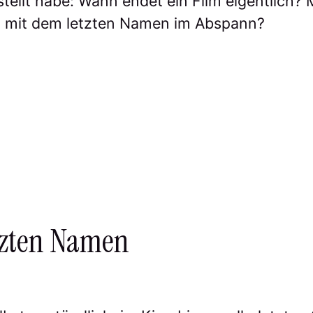
tellt habe: Wann endet ein Film eigentlich? M
t mit dem letzten Namen im Abspann?
tzten Namen