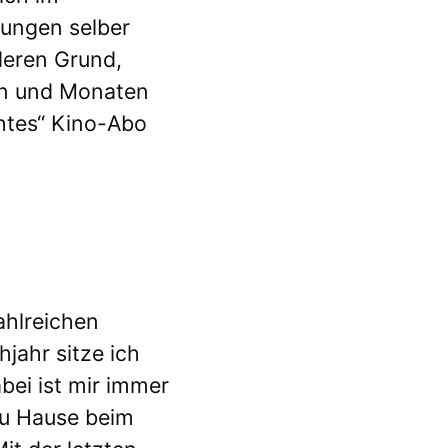
lungen selber
deren Grund,
en und Monaten
htes“ Kino-Abo
ahlreichen
ahr sitze ich
bei ist mir immer
zu Hause beim