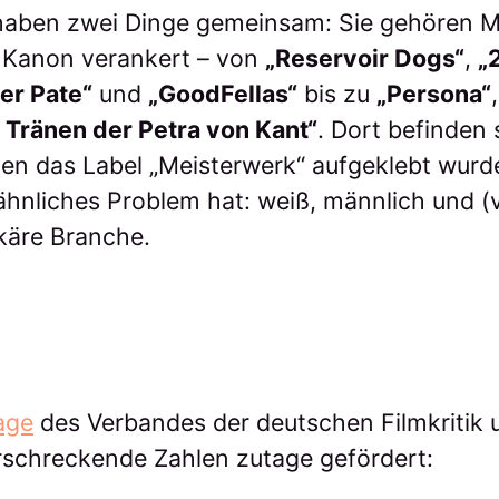
haben zwei Dinge gemeinsam: Sie gehören 
n Kanon verankert – von
„Reservoir Dogs“
,
„
er Pate“
und
„GoodFellas“
bis zu
„Persona“
n Tränen der Petra von Kant“
. Dort befinden
hnen das Label „Meisterwerk“ aufgeklebt wurd
n ähnliches Problem hat: weiß, männlich und (
käre Branche.
age
des Verbandes der deutschen Filmkritik 
erschreckende Zahlen zutage gefördert: