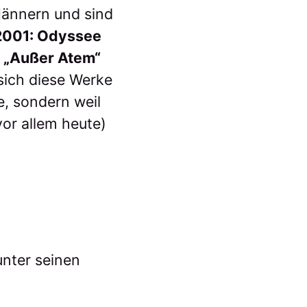
Männern und sind
2001: Odyssee
,
„Außer Atem“
 sich diese Werke
e, sondern weil
vor allem heute)
unter seinen