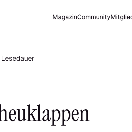
Magazin
Community
Mitglie
. Lesedauer
cheuklappen