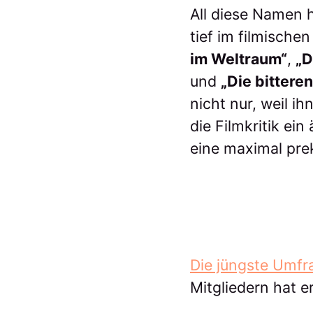
All diese Namen 
tief im filmische
im Weltraum“
,
„D
und
„Die bittere
nicht nur, weil i
die Filmkritik ei
eine maximal pre
Die jüngste Umfr
Mitgliedern hat 